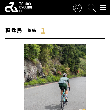
1
賴逸民
粉絲