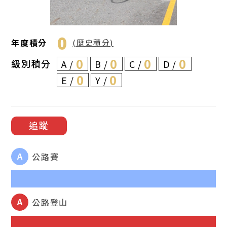
0
年度積分
(歷史積分)
0
0
0
0
級別積分
A
B
C
D
0
0
E
Y
追蹤
A
公路賽
A
公路登山