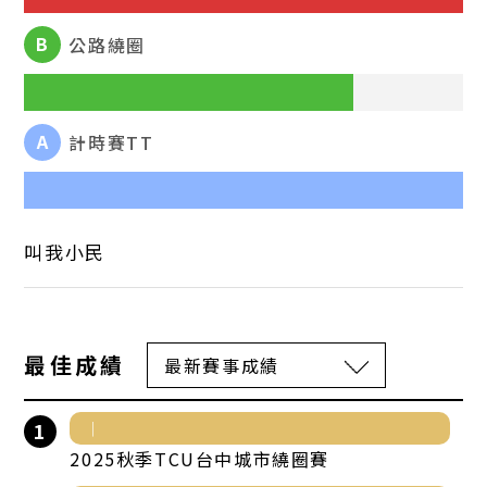
B
公路繞圈
A
計時賽TT
叫我小民
最佳成績
1
2025秋季TCU台中城市繞圈賽