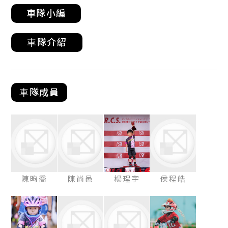
車隊小編
⾞隊介紹
⾞隊成員
陳昫喬
陳尚邑
楊珵宇
侯程皓