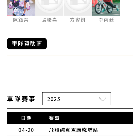
陳鈺甯
張峻嘉
方睿妍
李芮廷
車隊贊助商
車隊賽事
日期
賽事
04-20
飛翔純真盃麻糍埔站