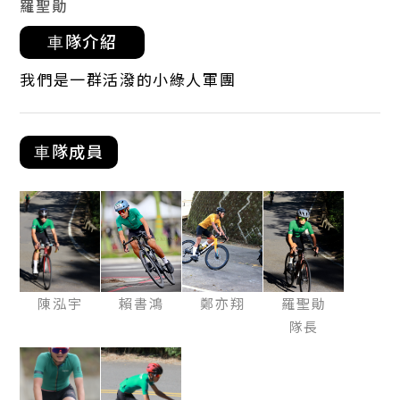
羅聖勛
⾞隊介紹
我們是一群活潑的小綠人軍團
⾞隊成員
陳泓宇
賴書鴻
鄭亦翔
羅聖勛
隊長