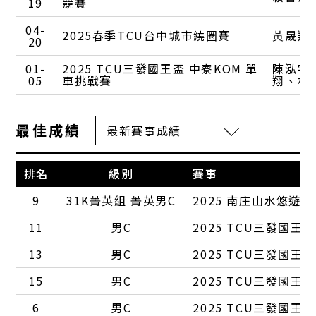
19
競賽
04-
2025春季TCU台中城市繞圈賽
黃晟翔
20
01-
2025 TCU三發國王盃 中寮KOM 單
陳泓宇
05
車挑戰賽
翔
林
最佳成績
排名
級別
賽事
9
31K菁英組 菁英男C
2025 南庄山水悠遊
11
男C
2025 TCU三發國王
13
男C
2025 TCU三發國王
15
男C
2025 TCU三發國王
6
男C
2025 TCU三發國王