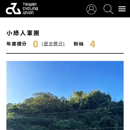
小綠人軍團
0
4
年度積分
粉絲
(歷史積分)