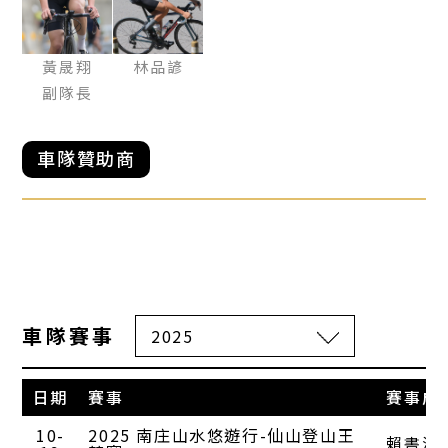
黃晟翔
林品諺
副隊長
車隊贊助商
車隊賽事
日期
賽事
賽事成
10-
2025 南庄山水悠遊行-仙山登山王
賴書鴻