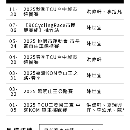
11-
2025秋季TCU台中城市
洪偉軒
李旭凡
30
繞圈賽
07-
【96CyclingRace市民
陳世宜
06
競賽組】桃竹站
05-
2025 桃園市運動會 市長
陳世宜
24
盃自由車錦標賽
04-
2025春季TCU台中城市
洪偉軒
20
繞圈賽
03-
2025臺灣KOM登山王之
陳世宜
31
路-春季
03-
2025 陽明山王公路賽
陳世宜
22
01-
2025 TCU三發國王盃 中
洪偉軒
夏瑞興
05
寮KOM 單車挑戰賽
宜
李泊承
陳彥