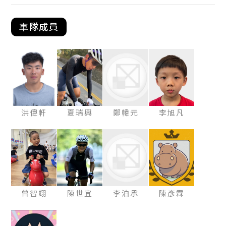
⾞隊成員
洪偉軒
夏瑞興
鄭幃元
李旭凡
曾智翊
陳世宜
李泊承
陳彥霖