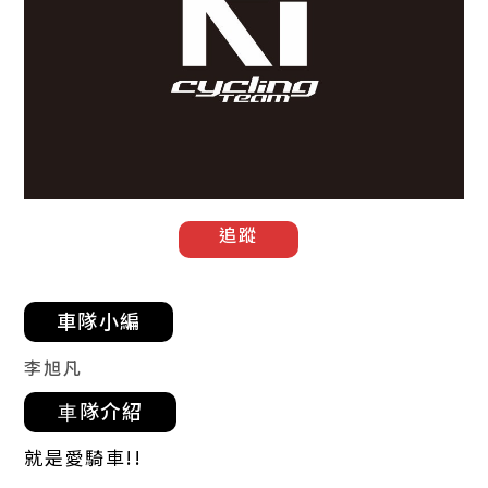
追蹤
車隊小編
李旭凡
⾞隊介紹
就是愛騎車!!